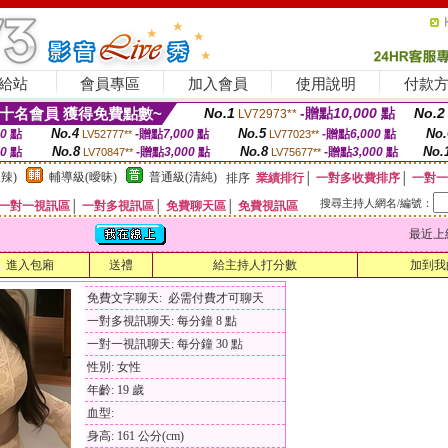
給站
會員專區
加入會員
使用說明
付款
十名會員 獲得免費點數~
No.1
-贈點
10,000
點
No.2
LV72973**
No.4
No.5
No.
00
點
-贈點
7,000
點
-贈點
6,000
點
LV52777**
LV77023**
No.8
No.8
No.
00
點
-贈點
3,000
點
-贈點
3,000
點
LV70847**
LV75677**
辣)
輔導級(曖昧)
普通級(清純)
排序
業績排行
│
一對多收費排序
│
一對一
搜尋主持人網名/編號：
一對一視訊區
│
一對多視訊區
│
免費聊天區
│
免費視訊區
最近上線時間
進入包廂
送禮
給主持人打分數
加到我
免費文字聊天: 必需付費才可聊天
一對多視訊聊天: 每分鐘 8 點
一對一視訊聊天: 每分鐘 30 點
性別: 女性
年齡: 19 歲
血型:
身高: 161 公分(cm)