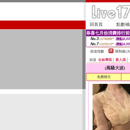
回首頁
點數補
恭喜七月份消費排行前
No.3
-贈點
8,0
LV76098**
No.7
-贈點
4,0
LV23213**
頻道指數
限制級(火
頻道
台妹專區
│
新人區
│
(風騷大波)
免費聊天