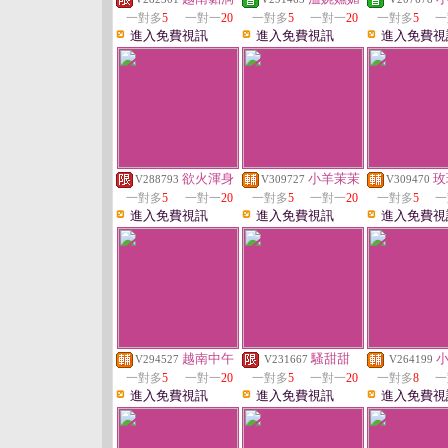
一對多
5
一對一
20
一對多
5
一對一
20
一對多
5
一
進入免費視訊
進入免費視訊
進入免費視
欲火渾身
小羊茉茉
玫
V288793
V309727
V309470
一對多
5
一對一
20
一對多
5
一對一
20
一對多
5
一
進入免費視訊
進入免費視訊
進入免費視
越南中午
騷甜甜
V294527
V231667
V264199
一對多
5
一對一
20
一對多
5
一對一
20
一對多
8
一
進入免費視訊
進入免費視訊
進入免費視