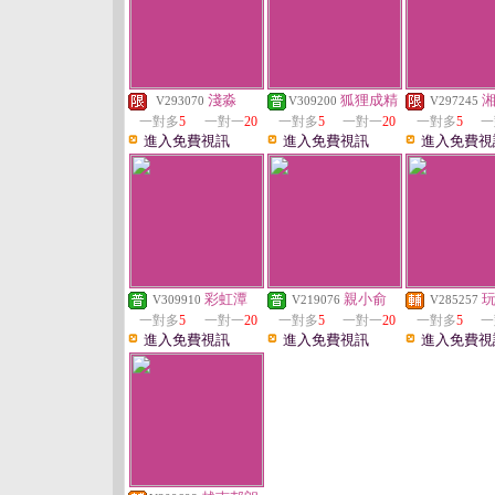
淺淼
狐狸成精
V293070
V309200
V297245
一對多
5
一對一
20
一對多
5
一對一
20
一對多
5
一
進入免費視訊
進入免費視訊
進入免費視
彩虹潭
親小俞
V309910
V219076
V285257
一對多
5
一對一
20
一對多
5
一對一
20
一對多
5
一
進入免費視訊
進入免費視訊
進入免費視